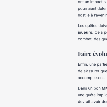
ont un impact s
pourraient déte
hostile à l’avenir
Les quêtes doive
joueurs
. Cela p
combat, des quê
Faire évolu
Enfin, une part
de s’assurer qu
accomplissent.
Dans un bon
M
une quête impliq
devrait avoir d