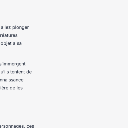
 allez plonger
réatures
 objet a sa
s s’immergent
u’ils tentent de
onnaissance
ère de les
personnages, ces