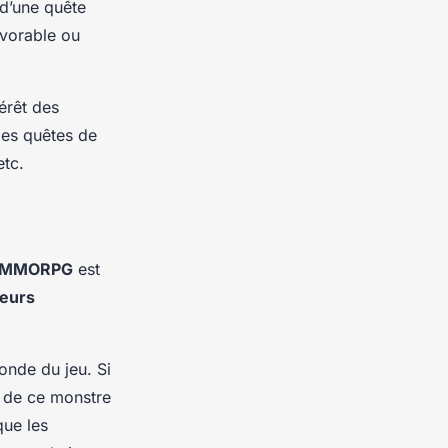
 d’une quête
avorable ou
érêt des
des quêtes de
etc.
MMORPG
est
ueurs
onde du jeu. Si
e de ce monstre
que les