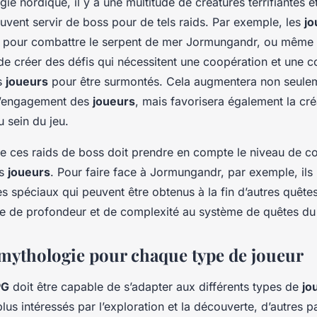
ie nordique, il y a une multitude de créatures terrifiantes e
uvent servir de boss pour de tels raids. Par exemple, les
jo
ir pour combattre le serpent de mer Jormungandr, ou même 
 de créer des défis qui nécessitent une coopération et une c
es
joueurs
pour être surmontés. Cela augmentera non seulem
 d’engagement des
joueurs
, mais favorisera également la cré
sein du jeu.
e ces raids de boss doit prendre en compte le niveau de c
es
joueurs
. Pour faire face à Jormungandr, par exemple, ils 
s spéciaux qui peuvent être obtenus à la fin d’autres quêtes
e de profondeur et de complexité au système de quêtes du 
 mythologie pour chaque type de joueur
PG
doit être capable de s’adapter aux différents types de
jo
plus intéressés par l’exploration et la découverte, d’autres p