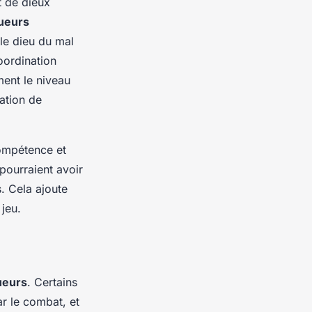
t de dieux
ueurs
le dieu du mal
oordination
ent le niveau
ation de
ompétence et
pourraient avoir
. Cela ajoute
jeu.
ueurs
. Certains
ar le combat, et