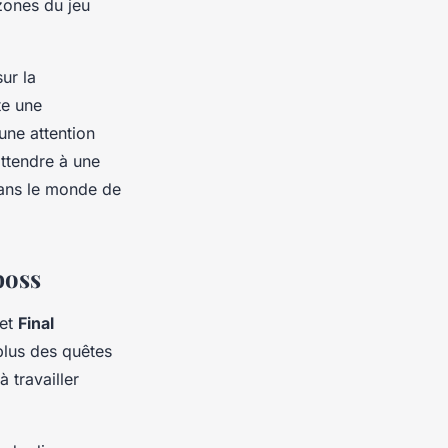
zones du jeu
ur la
te une
une attention
ttendre à une
dans le monde de
boss
et
Final
 plus des quêtes
à travailler