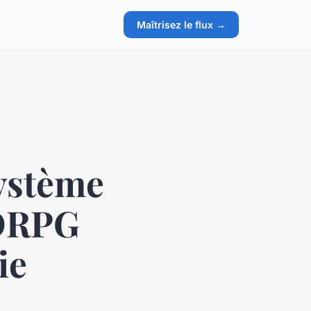
Maîtrisez le flux →
ystème
MORPG
ie