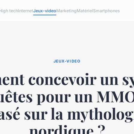
High tech
Internet
Jeux-video
Marketing
Matériel
Smartphones
JEUX-VIDEO
nt concevoir un s
uêtes pour un M
asé sur la mytholog
nordique ?