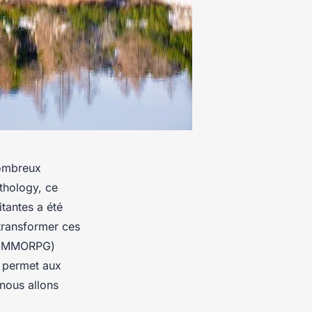
nombreux
thology, ce
tantes a été
transformer ces
e (MMORPG)
 permet aux
 nous allons