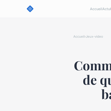
Accueil
Actu
Accueil
›
Jeux-video
Comme
de q
b