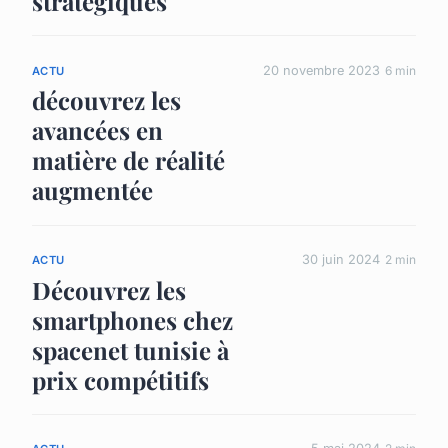
stratégiques
20 novembre 2023
6 min
ACTU
découvrez les
avancées en
matière de réalité
augmentée
30 juin 2024
2 min
ACTU
Découvrez les
smartphones chez
spacenet tunisie à
prix compétitifs