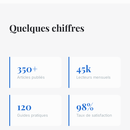
Quelques chiffres
350+
45k
Articles publiés
Lecteurs mensuels
120
98%
Guides pratiques
Taux de satisfaction