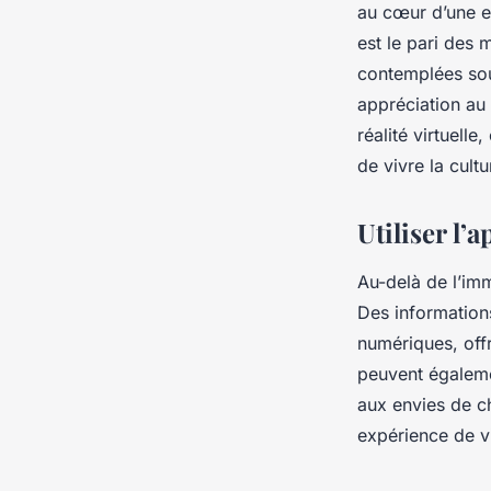
au cœur d’une exp
est le pari des 
contemplées sous
appréciation au 
réalité virtuell
de vivre la cultu
Utiliser l’
Au-delà de l’imme
Des information
numériques, offr
peuvent égaleme
aux envies de ch
expérience de vi