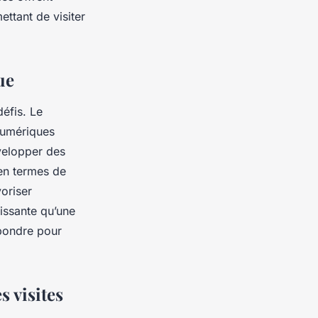
ettant de visiter
ue
défis. Le
 numériques
velopper des
 en termes de
oriser
hissante qu’une
épondre pour
 visites