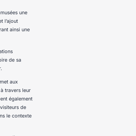
x musées une
t l’ajout
rant ainsi une
ations
oire de sa
.
rmet aux
à travers leur
vent également
visiteurs de
ns le contexte