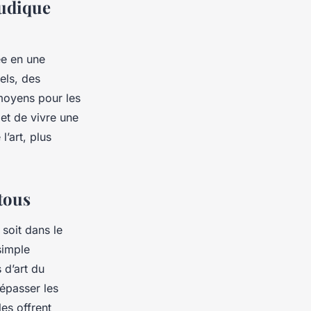
ludique
sée en une
els, des
 moyens pour les
 et de vivre une
l’art, plus
tous
 soit dans le
simple
 d’art du
épasser les
les offrent