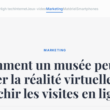
High tech
Internet
Jeux-video
Marketing
Matériel
Smartphones
MARKETING
ment un musée peu
er la réalité virtuel
hir les visites en l