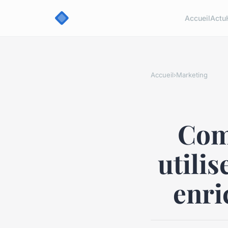
Accueil
Actu
Accueil
›
Marketing
Com
utilis
enric