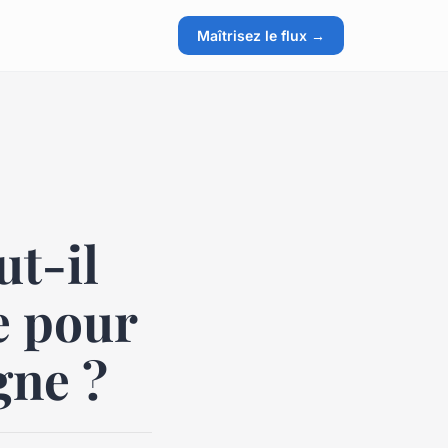
Maîtrisez le flux →
t-il
le pour
igne ?