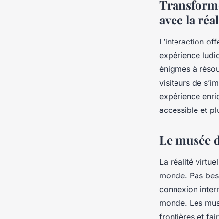
Transforme
avec la réal
L’interaction off
expérience ludi
énigmes à résou
visiteurs de s’i
expérience enric
accessible et p
Le musée d
La réalité virtu
monde. Pas beso
connexion intern
monde. Les musé
frontières et fai