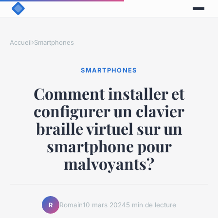
Accueil
›
Smartphones
SMARTPHONES
Comment installer et
configurer un clavier
braille virtuel sur un
smartphone pour
malvoyants?
Romain
10 mars 2024
5 min de lecture
R